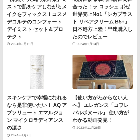
ストで肌をケアしながらメ
合った！ラ ロッシュ ポゼ
イクをフィックス！コスメ
世界売上No1「シカプラス
デコルテのコンフォート
ト リペアクリーム B5+」
デイミスト セット＆プロ
日本処方上陸！早速購入し
テクト
たのでレビュー
2024年2月12日
2024年1月13日
スキンケアで幸福になれる
【使い方がわからない人
なら是非使いたい！ AQ ア
へ】 エレガンス「コフレ
ブソリュート エマルジョ
パルボヌール」 使い方が
ン マイクロラディアンス
わかる動画発見！
の凄さ
2023年11月26日
2024年1月7日