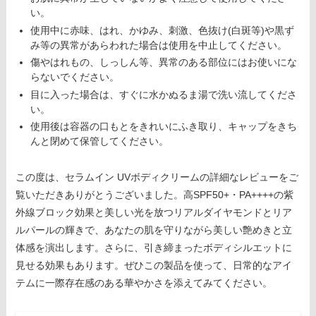
い。
使用中に赤味、はれ、かゆみ、刺激、色抜け(白斑等)や黒ず
み等の異常があらわれた場合は使用を中止してください。
傷やはれもの、しっしん等、異常のある部位にはお使いにな
らないでください。
目に入った場合は、すぐに水かぬるま湯で洗い流してくださ
い。
使用後は容器の口もとをきれいにふき取り、キャップをきち
んと閉めて保管してください。
この度は、セラムイン UVボディクリームの詳細なレビューをご
覧いただきありがとうございました。高SPF50+・PA++++の紫
外線ブロック効果と美しい光を放つリアルダイヤモンドとリア
ルパールの輝きで、あなたの肌を守りながら美しい艶めきと立
体感を演出します。さらに、引き締まったボディシルエットに
見せる効果もあります。ぜひこの製品を使って、日常的なアイ
テムに一際存在感のある華やかさを添えてみてください。